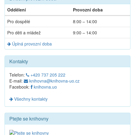
Oddělení
Provozní doba
Dnešní
Pro dospělé
8:00 – 14:00
provozní
doba
Pro děti a mládež
9:00 – 14:00
Úplná provozní doba
Kontakty
Telefon:
+420 737 205 222
E-mail:
knihovna@knihovna-uo.cz
Facebook:
knihovna.uo
Všechny kontakty
Ptejte se knihovny