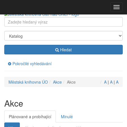
Přeskočit
Zobraz
navigaci
menu
Klávesové
Hledat:
zkratky
na
tomto
webu
-
Hledat
rozšířené
Pokročilé vyhledávání
Drobečková
Městská knihovna ÚO
Akce
Akce
A
|
A
|
A
navigace
Akce
Plánované a probíhající
Minulé