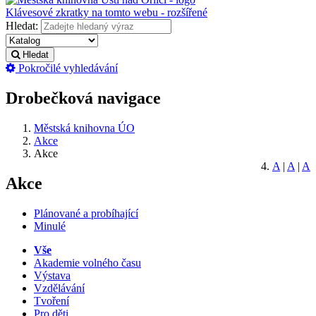
Klávesové zkratky na tomto webu - rozšířené
Hledat:
Hledat
Pokročilé vyhledávání
Drobečková navigace
Městská knihovna ÚO
Akce
Akce
A
|
A
|
A
Akce
Plánované a probíhající
Minulé
Vše
Akademie volného času
Výstava
Vzdělávání
Tvoření
Pro děti