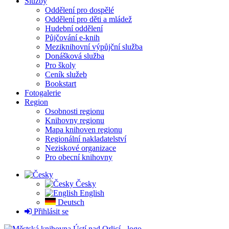
Služby
Oddělení pro dospělé
Oddělení pro děti a mládež
Hudební oddělení
Půjčování e-knih
Meziknihovní výpůjční služba
Donášková služba
Pro školy
Ceník služeb
Bookstart
Fotogalerie
Region
Osobnosti regionu
Knihovny regionu
Mapa knihoven regionu
Regionální nakladatelství
Neziskové organizace
Pro obecní knihovny
Česky
English
Deutsch
Přihlásit se