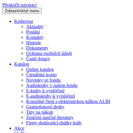
Přeskočit navigaci
Zobrazit/skrýt menu
Knihovna
Aktuality
Poslání
Kontakty
Historie
Dokumenty
Ochrana osobních údajů
Časté dotazy
Katalog
Online katalog
Čtenářské konto
Novinky ve fondu
Audioknihy v našem fondu
E-knihy k vypůjčení
E-audioknihy k vypůjčení
Kouzelné čtení s elektronickou tužkou ALBI
Gramofonové desky
Tipy na nákup
Značení naučné literatury
Firmy dodávající obálky knih
Akce