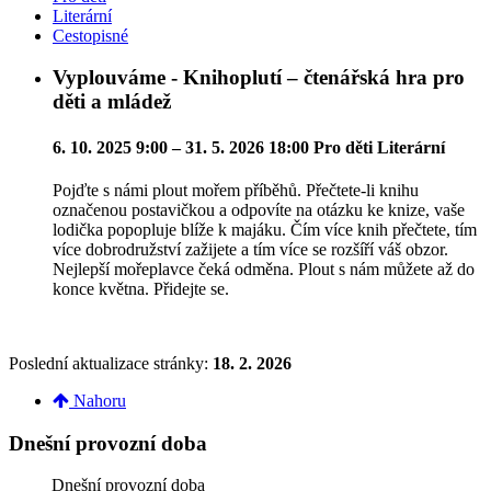
Literární
Cestopisné
Vyplouváme - Knihoplutí – čtenářská hra pro
děti a mládež
6. 10. 2025 9:00 – 31. 5. 2026 18:00
Pro děti
Literární
Pojďte s námi plout mořem příběhů. Přečtete-li knihu
označenou postavičkou a odpovíte na otázku ke knize, vaše
lodička popopluje blíže k majáku. Čím více knih přečtete, tím
více dobrodružství zažijete a tím více se rozšíří váš obzor.
Nejlepší mořeplavce čeká odměna. Plout s nám můžete až do
konce května. Přidejte se.
Poslední aktualizace stránky:
18. 2. 2026
Nahoru
Dnešní provozní doba
Dnešní provozní doba