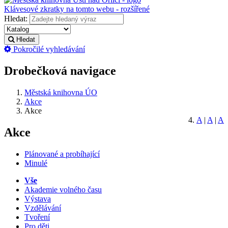
Klávesové zkratky na tomto webu - rozšířené
Hledat:
Hledat
Pokročilé vyhledávání
Drobečková navigace
Městská knihovna ÚO
Akce
Akce
A
|
A
|
A
Akce
Plánované a probíhající
Minulé
Vše
Akademie volného času
Výstava
Vzdělávání
Tvoření
Pro děti