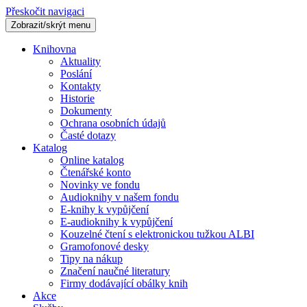
Přeskočit navigaci
Zobrazit/skrýt menu
Knihovna
Aktuality
Poslání
Kontakty
Historie
Dokumenty
Ochrana osobních údajů
Časté dotazy
Katalog
Online katalog
Čtenářské konto
Novinky ve fondu
Audioknihy v našem fondu
E-knihy k vypůjčení
E-audioknihy k vypůjčení
Kouzelné čtení s elektronickou tužkou ALBI
Gramofonové desky
Tipy na nákup
Značení naučné literatury
Firmy dodávající obálky knih
Akce