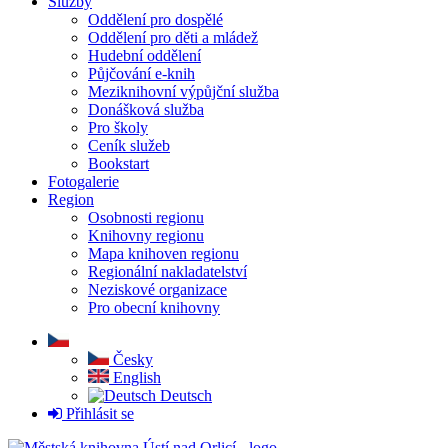
Služby
Oddělení pro dospělé
Oddělení pro děti a mládež
Hudební oddělení
Půjčování e-knih
Meziknihovní výpůjční služba
Donášková služba
Pro školy
Ceník služeb
Bookstart
Fotogalerie
Region
Osobnosti regionu
Knihovny regionu
Mapa knihoven regionu
Regionální nakladatelství
Neziskové organizace
Pro obecní knihovny
Česky
English
Deutsch
Přihlásit se