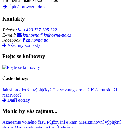
Pro děti a mládež
9:00 – 14:00
Úplná provozní doba
Kontakty
Telefon:
+420 737 205 222
E-mail:
knihovna@knihovna-uo.cz
Facebook:
knihovna.uo
Všechny kontakty
Ptejte se knihovny
Časté dotazy:
Jak si prodloužit výpůjčky?
Jak se zaregistrovat?
K čemu slouží
rezervace?
Další dotazy
Mohlo by vás zajímat...
Akademie volného času
Půjčování e-knih
Meziknihovní výpůjční
služba
Osobnosti regionu
Ceník služeb