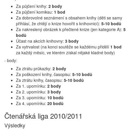
Za půjčení knihy:
2 body
Za půjčení komiksu:
1 bod
Za dobrovolné seznámení s obsahem knihy (děti se samy
přihlásí, že chtějí o knize hovořit s knihovnicí):
5-10 bodů
Za nakreslený obrázek k přečtené knize (jen kategorie A):
5
bodů
Účast na akcích knihovny:
3 body
Za vytrvalost (na konci soutěže se každému přidělí
1 bod
za každý měsíc, ve kterém získal nějaké kladné body)
- body:
Za ztrátu průkazky:
2 body
Za poškození knihy, časopisu:
5-10 bodů
Za ztrátu knihy, časopisu:
5-10 bodů
Za 1. upomínku:
2 body
Za 2. upomínku:
3 body
Za 3. upomínku:
10 bodů
Za 4. upomínku:
20 bodů
Čtenářská liga 2010/2011
Výsledky