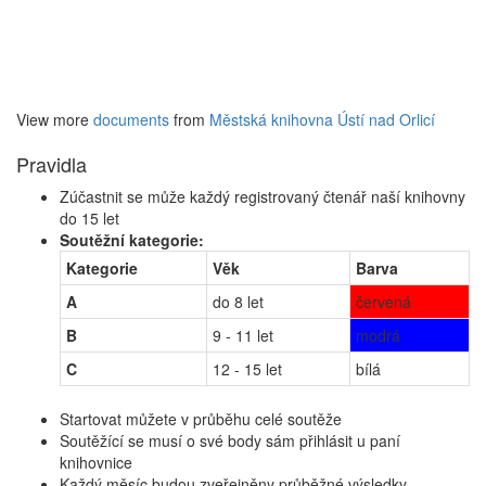
View more
documents
from
Městská knihovna Ústí nad Orlicí
Pravidla
Zúčastnit se může každý registrovaný čtenář naší knihovny
do 15 let
Soutěžní kategorie:
Kategorie
Věk
Barva
A
do 8 let
červená
B
9 - 11 let
modrá
C
12 - 15 let
bílá
Startovat můžete v průběhu celé soutěže
Soutěžící se musí o své body sám přihlásit u paní
knihovnice
Každý měsíc budou zveřejněny průběžné výsledky