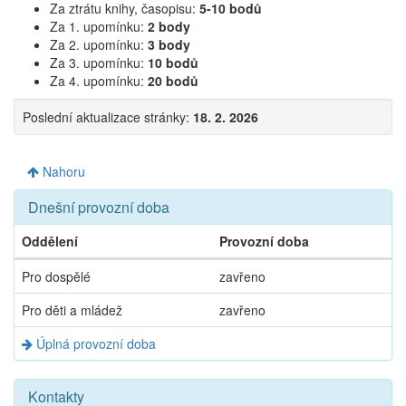
Za ztrátu knihy, časopisu:
5-10 bodů
Za 1. upomínku:
2 body
Za 2. upomínku:
3 body
Za 3. upomínku:
10 bodů
Za 4. upomínku:
20 bodů
Poslední aktualizace stránky:
18. 2. 2026
Nahoru
Dnešní provozní doba
Oddělení
Provozní doba
Dnešní
Pro dospělé
zavřeno
provozní
doba
Pro děti a mládež
zavřeno
Úplná provozní doba
Kontakty