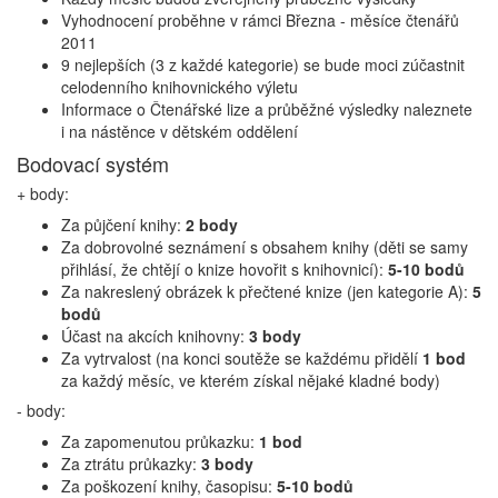
Vyhodnocení proběhne v rámci Března - měsíce čtenářů
2011
9 nejlepších (3 z každé kategorie) se bude moci zúčastnit
celodenního knihovnického výletu
Informace o Čtenářské lize a průběžné výsledky naleznete
i na nástěnce v dětském oddělení
Bodovací systém
+ body:
Za půjčení knihy:
2 body
Za dobrovolné seznámení s obsahem knihy (děti se samy
přihlásí, že chtějí o knize hovořit s knihovnicí):
5-10 bodů
Za nakreslený obrázek k přečtené knize (jen kategorie A):
5
bodů
Účast na akcích knihovny:
3 body
Za vytrvalost (na konci soutěže se každému přidělí
1 bod
za každý měsíc, ve kterém získal nějaké kladné body)
- body:
Za zapomenutou průkazku:
1 bod
Za ztrátu průkazky:
3 body
Za poškození knihy, časopisu:
5-10 bodů