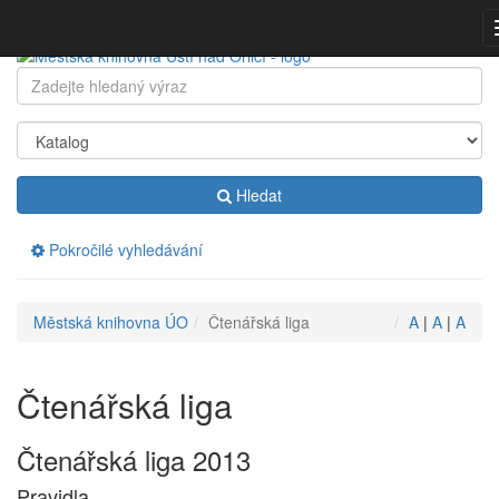
Přeskočit
navigaci
Klávesové
Hledat:
zkratky
na
tomto
webu
-
Hledat
rozšířené
Pokročilé vyhledávání
Drobečková
Městská knihovna ÚO
Čtenářská liga
A
|
A
|
A
navigace
Čtenářská liga
Čtenářská liga 2013
Pravidla