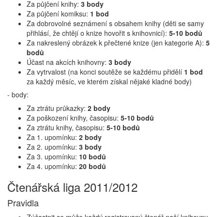
Za půjčení knihy:
3 body
Za půjčení komiksu:
1 bod
Za dobrovolné seznámení s obsahem knihy (děti se samy
přihlásí, že chtějí o knize hovořit s knihovnicí):
5-10 bodů
Za nakreslený obrázek k přečtené knize (jen kategorie A):
5
bodů
Účast na akcích knihovny:
3 body
Za vytrvalost (na konci soutěže se každému přidělí
1 bod
za každý měsíc, ve kterém získal nějaké kladné body)
- body:
Za ztrátu průkazky:
2 body
Za poškození knihy, časopisu:
5-10 bodů
Za ztrátu knihy, časopisu:
5-10 bodů
Za 1. upomínku:
2 body
Za 2. upomínku:
3 body
Za 3. upomínku:
10 bodů
Za 4. upomínku:
20 bodů
Čtenářská liga 2011/2012
Pravidla