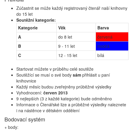
Zúčastnit se může každý registrovaný čtenář naší knihovny
do 15 let
Soutěžní kategorie:
Kategorie
Věk
Barva
A
do 8 let
červená
B
9 - 11 let
modrá
C
12 - 15 let
bílá
Startovat můžete v průběhu celé soutěže
Soutěžící se musí o své body
sám
přihlásit u paní
knihovnice
Každý měsíc budou zveřejněny průběžné výsledky
Vyhodnocení:
červen 2013
9 nejlepších (3 z každé kategorie) bude odměněno
Informace o Čtenářské lize a průběžné výsledky naleznete
i na nástěnce v dětském oddělení
Bodovací systém
+ body: