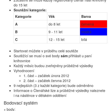
Zúčastnit se může každý registrovaný čtenář naší knihovny
do 15 let
Soutěžní kategorie:
Kategorie
Věk
Barva
A
do 8 let
červená
B
9 - 11 let
modrá
C
12 - 15 let
bílá
Startovat můžete v průběhu celé soutěže
Soutěžící se musí o své body
sám
přihlásit u paní
knihovnice
Každý měsíc budou zveřejněny průběžné výsledky
Vyhodnocení
1. část – začátek února 2012
2. část – začátek června 2012
9 nejlepších (3 z každé kategorie) bude odměněno
Informace o Čtenářské lize a průběžné výsledky naleznete
i na nástěnce v dětském oddělení
Bodovací systém
+ body: