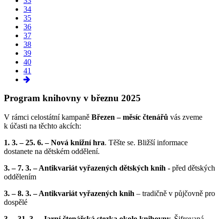
33
34
35
36
37
38
39
40
41
Program knihovny v březnu 2025
V rámci celostátní kampaně
Březen – měsíc čtenářů
vás zveme
k účasti na těchto akcích:
1. 3. – 25. 6. – Nová knižní hra
. Těšte se. Bližší informace
dostanete na dětském oddělení.
3. – 7. 3. – Antikvariát vyřazených dětských knih -
před dětských
oddělením
3. – 8. 3. – Antikvariát vyřazených knih
– tradičně v půjčovně pro
dospělé
3. – 31. 3. – Jarní čtenářská stezka okolo knihovny.
Šifrovaná –