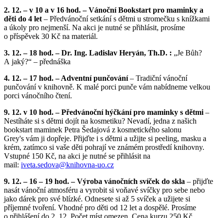
2. 12. – v 10 a v 16 hod. – Vánoční Bookstart pro maminky a
děti do 4 let
– Předvánoční setkání s dětmi u stromečku s knížkami
a úkoly pro nejmenší. Na akci je nutné se přihlásit, prosíme
o příspěvek 30 Kč na materiál.
3. 12. – 18 hod. – Dr. Ing. Ladislav Heryán, Th.D. :
„Je Bůh?
A jaký?“ – přednáška
4. 12. – 17 hod. – Adventní punčování
– Tradiční vánoční
punčování v knihovně. K malé porci punče vám nabídneme velkou
porci vánočního čtení.
9. 12. v 10 hod. – Předvánoční hýčkání pro maminky s dětmi
–
Nestíháte si s dětmi dojít na kosmetiku? Nevadí, jedna z našich
bookstart maminek Petra Šedajová z kosmetického salonu
Grey's vám ji dopřeje. Přijďte i s dětmi a užijte si peeling, masku a
krém, zatímco si vaše děti pohrají ve známém prostředí knihovny.
Vstupné 150 Kč, na akci je nutné se přihlásit na
mail:
iveta.sedova@
knihovna-uo.cz
9. 12. – 16 – 19 hod. – Výroba vánočních svíček do skla
– přijďte
nasát vánoční atmosféru a vyrobit si voňavé svíčky pro sebe nebo
jako dárek pro své blízké. Odnesete si až 5 svíček a užijete si
příjemné tvoření. Vhodné pro děti od 12 let a dospělé. Prosíme
o přihlášení do 2. 12. Počet míst omezen. Cena kurzu 250 Kč.