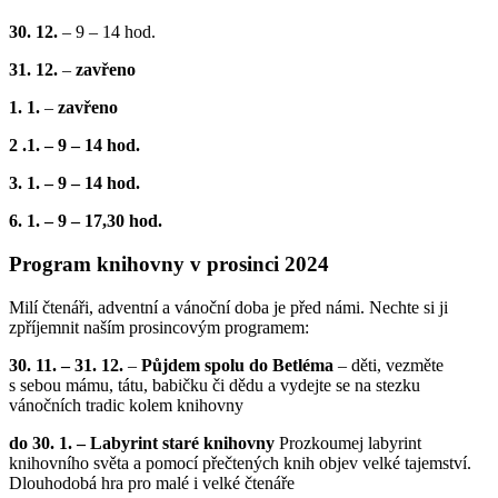
30. 12.
– 9 – 14 hod.
31. 12.
–
zavřeno
1. 1.
–
zavřeno
2 .1. – 9 – 14 hod.
3. 1. – 9 – 14 hod.
6. 1. – 9 – 17,30 hod.
Program knihovny v prosinci 2024
Milí čtenáři, adventní a vánoční doba je před námi. Nechte si ji
zpříjemnit naším prosincovým programem:
30. 11. – 31. 12.
–
Půjdem spolu do Betléma
– děti, vezměte
s sebou mámu, tátu, babičku či dědu a vydejte se na stezku
vánočních tradic kolem knihovny
do 30. 1. – Labyrint staré knihovny
Prozkoumej labyrint
knihovního světa a pomocí přečtených knih objev velké tajemství.
Dlouhodobá hra pro malé i velké čtenáře