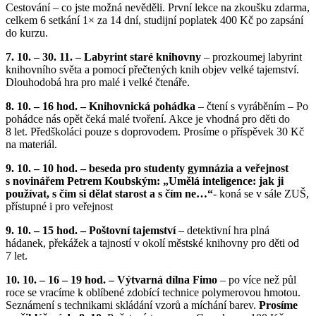
Cestování – co jste možná nevěděli. První lekce na zkoušku zdarma,
celkem 6 setkání 1× za 14 dní, studijní poplatek 400 Kč po zapsání
do kurzu.
7. 10. – 30. 11. – Labyrint staré knihovny
– prozkoumej labyrint
knihovního světa a pomocí přečtených knih objev velké tajemství.
Dlouhodobá hra pro malé i velké čtenáře.
8. 10. – 16 hod. – Knihovnická pohádka
– čtení s vyráběním – Po
pohádce nás opět čeká malé tvoření. Akce je vhodná pro děti do
8 let. Předškoláci pouze s doprovodem. Prosíme o příspěvek 30 Kč
na materiál.
9. 10. – 10 hod. – beseda pro studenty gymnázia a veřejnost
s novinářem Petrem Koubským: „Umělá inteligence: jak ji
používat, s čím si dělat starost a s čím ne…“
- koná se v sále ZUŠ,
přístupné i pro veřejnost
9. 10. – 15 hod. – Poštovní tajemství
– detektivní hra plná
hádanek, překážek a tajností v okolí městské knihovny pro děti od
7 let.
10. 10. – 16 – 19 hod. – Výtvarná dílna Fimo
– po více než půl
roce se vracíme k oblíbené zdobící technice polymerovou hmotou.
Seznámení s technikami skládání vzorů a míchání barev.
Prosíme