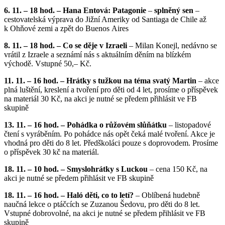
6. 11. – 18 hod. – Hana Entová: Patagonie
–
splněný sen
–
cestovatelská výprava do Jižní Ameriky od Santiaga de Chile až
k Ohňové zemi a zpět do Buenos Aires
8. 11. – 18 hod. – Co se děje v Izraeli
– Milan Konejl, nedávno se
vrátil z Izraele a seznámí nás s aktuálním děním na blízkém
východě. Vstupné 50,– Kč.
11. 11. – 16 hod. – Hrátky s tužkou na téma svatý Martin
– akce
plná luštění, kreslení a tvoření pro děti od 4 let, prosíme o příspěvek
na materiál 30 Kč, na akci je nutné se předem přihlásit ve FB
skupině
13. 11. – 16 hod. – Pohádka o růžovém slůňátku
– listopadové
čtení s vyráběním. Po pohádce nás opět čeká malé tvoření. Akce je
vhodná pro děti do 8 let. Předškoláci pouze s doprovodem. Prosíme
o příspěvek 30 kč na materiál.
18. 11. – 10 hod. – Smyslohrátky s Luckou
– cena 150 Kč, na
akci je nutné se předem přihlásit ve FB skupině
18. 11. – 16 hod. – Haló děti, co to letí?
– Oblíbená hudebně
naučná lekce o ptáčcích se Zuzanou Šedovu, pro děti do 8 let.
Vstupné dobrovolné, na akci je nutné se předem přihlásit ve FB
skupině