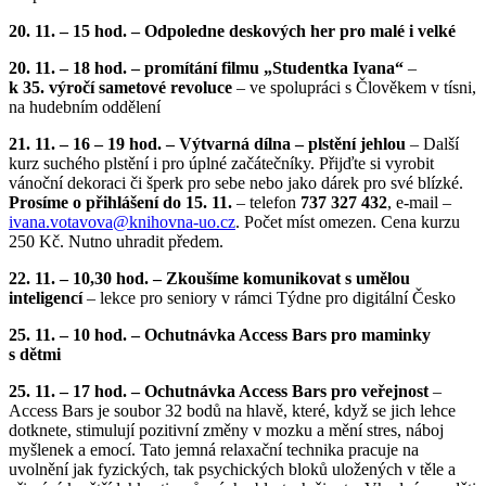
20. 11. – 15 hod. – Odpoledne deskových her pro malé i velké
20. 11. – 18 hod. – promítání filmu „Studentka Ivana“
–
k 35. výročí sametové revoluce
– ve spolupráci s Člověkem v tísni,
na hudebním oddělení
21. 11. – 16 – 19 hod. – Výtvarná dílna – plstění jehlou
– Další
kurz suchého plstění i pro úplné začátečníky. Přijďte si vyrobit
vánoční dekoraci či šperk pro sebe nebo jako dárek pro své blízké.
Prosíme o přihlášení do 15. 11.
– telefon
737 327 432
, e-mail –
ivana.votavova@
knihovna-uo.cz
. Počet míst omezen. Cena kurzu
250 Kč. Nutno uhradit předem.
22. 11. – 10,30 hod. – Zkoušíme komunikovat s umělou
inteligencí
– lekce pro seniory v rámci Týdne pro digitální Česko
25. 11. – 10 hod. – Ochutnávka Access Bars pro maminky
s dětmi
25. 11. – 17 hod. – Ochutnávka Access Bars pro veřejnost
–
Access Bars je soubor 32 bodů na hlavě, které, když se jich lehce
dotknete, stimulují pozitivní změny v mozku a mění stres, náboj
myšlenek a emocí. Tato jemná relaxační technika pracuje na
uvolnění jak fyzických, tak psychických bloků uložených v těle a