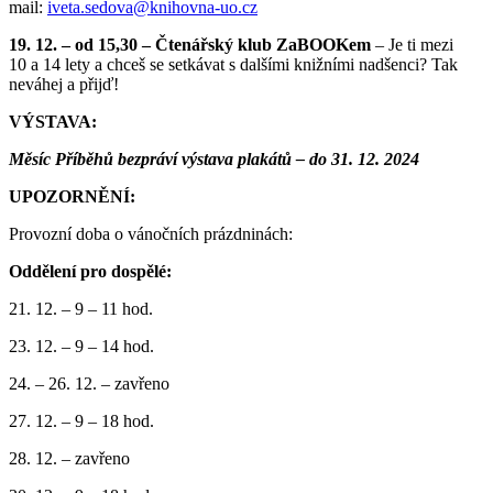
mail:
iveta.sedova@
knihovna-uo.cz
19. 12. – od 15,30 – Čtenářský klub ZaBOOKem
– Je ti mezi
10 a 14 lety a chceš se setkávat s dalšími knižními nadšenci? Tak
neváhej a přijď!
VÝSTAVA:
Měsíc Příběhů bezpráví výstava plakátů – do 31. 12. 2024
UPOZORNĚNÍ:
Provozní doba o vánočních prázdninách:
Oddělení pro dospělé:
21. 12. – 9 – 11 hod.
23. 12. – 9 – 14 hod.
24. – 26. 12. – zavřeno
27. 12. – 9 – 18 hod.
28. 12. – zavřeno