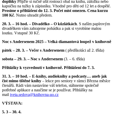
doplňky
Přijďte si ručně ušít rostoucí obal na knihu, záložku nebo
kapsičku na tužky k zápisníku. Vhodné pro děti od 12 let a dospělé.
Prosíme o přihlášení do 12. 3. Počet míst omezen. Cena kurzu
100 Kč
. Nutno uhradit předem.
20. 3. – 16 hod. – Divadélko – O kůzlátkách
. S naším papírovým
divadélkem vám zahrajeme pohádku a pak si vyrobíme malou
loutku. Vstupné 30 Kč.
Noc s Andersenem 2025 – Velká diamantová loupež v knihovně
pátek – 28. 3. – Večer s Andersenem
( předškoláci až 2. třída)
sobota – 29. 3. – Noc s Andersenem
(3. – 6. třída)
Přihlášky k vyzvednutí v knihovně. Přihlášení do 7. 3.
31. 3. – 10 hod. – E-knihy, audioknihy a podcasty… aneb jak
číst mimo tištěné knihy
– lekce pro seniory v rámci Března měsíce
čtenářů. Rádi vám nastavíme váš telefon, stáhneme společně
potřebné aplikace a naučíme se je používat. Přihlášky na
mail
iveta.sedova@
knihovna-uo.cz
VÝSTAVA:
5. 3 – 30. 4.