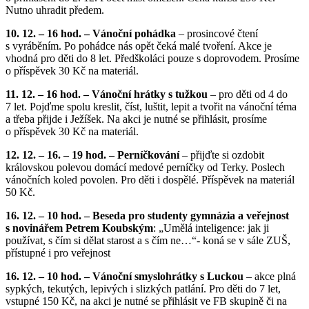
Nutno uhradit předem.
10. 12. – 16 hod. – Vánoční pohádka
– prosincové čtení
s vyráběním. Po pohádce nás opět čeká malé tvoření. Akce je
vhodná pro děti do 8 let. Předškoláci pouze s doprovodem. Prosíme
o příspěvek 30 Kč na materiál.
11. 12. – 16 hod. – Vánoční hrátky s tužkou
– pro děti od 4 do
7 let. Pojďme spolu kreslit, číst, luštit, lepit a tvořit na vánoční téma
a třeba přijde i Ježíšek. Na akci je nutné se přihlásit, prosíme
o příspěvek 30 Kč na materiál.
12. 12. – 16. – 19 hod. – Perníčkování
– přijďte si ozdobit
královskou polevou domácí medové perníčky od Terky. Poslech
vánočních koled povolen. Pro děti i dospělé. Příspěvek na materiál
50 Kč.
16. 12. – 10 hod. – Beseda pro studenty gymnázia a veřejnost
s novinářem Petrem Koubským
: „Umělá inteligence: jak ji
používat, s čím si dělat starost a s čím ne…“- koná se v sále ZUŠ,
přístupné i pro veřejnost
16. 12. – 10 hod. – Vánoční smyslohrátky s Luckou
– akce plná
sypkých, tekutých, lepivých i slizkých patlání. Pro děti do 7 let,
vstupné 150 Kč, na akci je nutné se přihlásit ve FB skupině či na