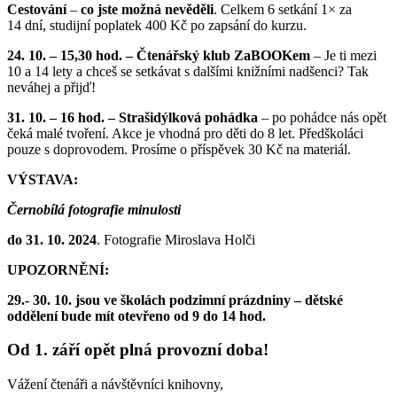
Cestování
–
co jste možná nevěděli
. Celkem 6 setkání 1× za
14 dní, studijní poplatek 400 Kč po zapsání do kurzu.
24. 10. – 15,30 hod. – Čtenářský klub ZaBOOKem
– Je ti mezi
10 a 14 lety a chceš se setkávat s dalšími knižními nadšenci? Tak
neváhej a přijď!
31. 10. – 16 hod. – Strašidýlková pohádka
– po pohádce nás opět
čeká malé tvoření. Akce je vhodná pro děti do 8 let. Předškoláci
pouze s doprovodem. Prosíme o příspěvek 30 Kč na materiál.
VÝSTAVA:
Černobílá fotografie minulosti
do 31. 10. 2024
. Fotografie Miroslava Holči
UPOZORNĚNÍ:
29.- 30. 10. jsou ve školách podzimní prázdniny – dětské
oddělení bude mít otevřeno od 9 do 14 hod.
Od 1. září opět plná provozní doba!
Vážení čtenáři a návštěvníci knihovny,