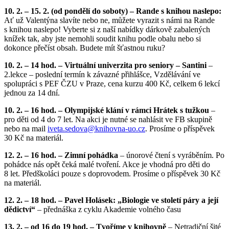
10. 2. – 15. 2. (od pondělí do soboty) – Rande s knihou naslepo:
Ať už Valentýna slavíte nebo ne, můžete vyrazit s námi na Rande
s knihou naslepo! Vyberte si z naší nabídky dárkově zabalených
knížek tak, aby jste nemohli soudit knihu podle obalu nebo si
dokonce přečíst obsah. Budete mít šťastnou ruku?
10. 2. – 14 hod. – Virtuální univerzita pro seniory – Santini
–
2.lekce – poslední termín k závazné přihlášce, Vzdělávání ve
spolupráci s PEF ČZU v Praze, cena kurzu 400 Kč, celkem 6 lekcí
jednou za 14 dní.
10. 2. – 16 hod. – Olympijské klání v rámci Hrátek s tužkou
–
pro děti od 4 do 7 let. Na akci je nutné se nahlásit ve FB skupině
nebo na mail
iveta.sedova@
knihovna-uo.cz
. Prosíme o příspěvek
30 Kč na materiál.
12. 2. – 16 hod. – Zimní pohádka
– únorové čtení s vyráběním. Po
pohádce nás opět čeká malé tvoření. Akce je vhodná pro děti do
8 let. Předškoláci pouze s doprovodem. Prosíme o příspěvek 30 Kč
na materiál.
12. 2. – 18 hod. – Pavel Holásek: „Biologie ve století páry a její
dědictví“
– přednáška z cyklu Akademie volného času
13. 2. – od 16 do 19 hod. – Tvoříme v knihovně
– Netradiční šité