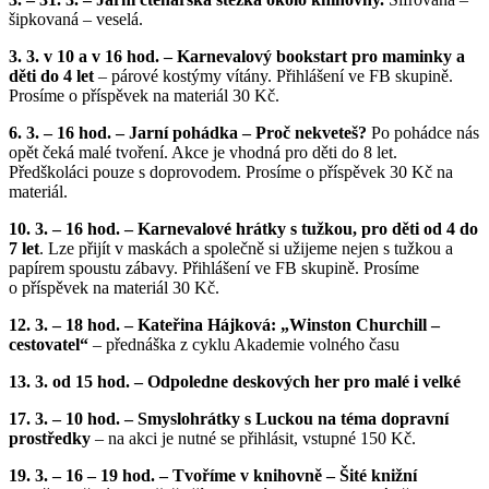
šipkovaná – veselá.
3. 3. v 10 a v 16 hod. – Karnevalový bookstart pro maminky a
děti do 4 let
– párové kostýmy vítány. Přihlášení ve FB skupině.
Prosíme o příspěvek na materiál 30 Kč.
6. 3. – 16 hod. – Jarní pohádka – Proč nekveteš?
Po pohádce nás
opět čeká malé tvoření. Akce je vhodná pro děti do 8 let.
Předškoláci pouze s doprovodem. Prosíme o příspěvek 30 Kč na
materiál.
10. 3. – 16 hod. – Karnevalové hrátky s tužkou, pro děti od 4 do
7 let
. Lze přijít v maskách a společně si užijeme nejen s tužkou a
papírem spoustu zábavy. Přihlášení ve FB skupině. Prosíme
o příspěvek na materiál 30 Kč.
12. 3. – 18 hod. – Kateřina Hájková: „Winston Churchill –
cestovatel“
– přednáška z cyklu Akademie volného času
13. 3. od 15 hod. – Odpoledne deskových her pro malé i velké
17. 3. – 10 hod. – Smyslohrátky s Luckou na téma dopravní
prostředky
– na akci je nutné se přihlásit, vstupné 150 Kč.
19. 3. – 16 – 19 hod. – Tvoříme v knihovně – Šité knižní