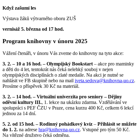
Když zašumí les
Výstava žáků výtvarného oboru ZUŠ
vernisáž 5. března od 17 hod.
Program knihovny v únoru 2025
Vážení čtenáři, v únoru Vás zveme do knihovny na tyto akce:
3. 2. – 10 a 16 hod. – Olympijský Bookstart
– akce pro maminky
a děti do 4 let, tentokrát nás čeká nelehký souboj v nejen
olympijských disciplínách o zlaté medaile. Na akci je nutné se
nahlásit ve FB skupině nebo na mail
iveta.sedova@
knihovna-uo.cz
.
Prosíme o příspěvek 30 Kč na materiál.
3. 2. – 14 hod. – Virtuální univerzita pro seniory – Dějiny
oděvní kultury III.
, 1. lekce na ukázku zdarma. Vzdělávání ve
spolupráci s PEF ČZU v Praze, cena kurzu 400 Kč, celkem 6 lekcí
jednou za 14 dní.
5. 2. od 15 hod. – Rodinný pohádkový kvíz
–
Přihlásit se můžete
do 1. 2.
na adrese
hra@
knihovna-uo.cz
. Vstupné pro tým 50 Kč.
Na vítězné družstvo čeká odměna.