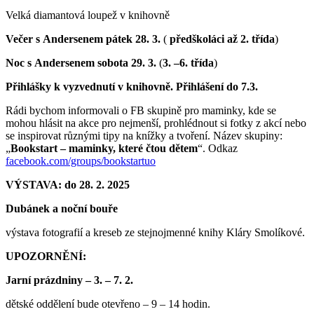
Velká diamantová loupež v knihovně
Večer s Andersenem pátek 28. 3.
(
předškoláci až 2. třída
)
Noc s Andersenem sobota 29. 3.
(
3. –6. třída
)
Přihlášky k vyzvednutí v knihovně. Přihlášení do 7.3.
Rádi bychom informovali o FB skupině pro maminky, kde se
mohou hlásit na akce pro nejmenší, prohlédnout si fotky z akcí nebo
se inspirovat různými tipy na knížky a tvoření. Název skupiny:
„
Bookstart – maminky, které čtou dětem
“. Odkaz
facebook.com/grou­ps/bookstartuo
VÝSTAVA:
do 28. 2. 2025
Dubánek a noční bouře
výstava fotografií a kreseb ze stejnojmenné knihy Kláry Smolíkové.
UPOZORNĚNÍ:
Jarní prázdniny – 3. – 7. 2.
dětské oddělení bude otevřeno – 9 – 14 hodin.