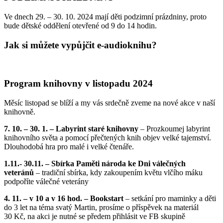
Ve dnech 29. – 30. 10. 2024 mají děti podzimní prázdniny, proto
bude dětské oddělení otevřené od 9 do 14 hodin.
Jak si můžete vypůjčit e-audioknihu?
Program knihovny v listopadu 2024
Měsíc listopad se blíží a my vás srdečně zveme na nové akce v naší
knihovně.
7. 10. – 30. 1. – Labyrint staré knihovny
– Prozkoumej labyrint
knihovního světa a pomocí přečtených knih objev velké tajemství.
Dlouhodobá hra pro malé i velké čtenáře.
1.11.- 30.11. – Sbírka Paměti národa ke Dni válečných
veteránů
– tradiční sbírka, kdy zakoupením květu vlčího máku
podpoříte válečné veterány
4. 11. – v 10 a v 16 hod. – Bookstart
– setkání pro maminky a děti
do 3 let na téma svatý Martin, prosíme o příspěvek na materiál
30 Kč, na akci je nutné se předem přihlásit ve FB skupině