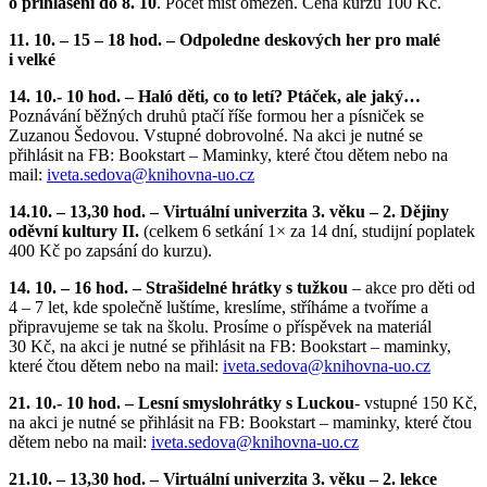
o přihlášení do 8. 10
. Počet míst omezen. Cena kurzu 100 Kč.
11. 10. – 15 – 18 hod. – Odpoledne deskových her pro malé
i velké
14. 10.- 10 hod. – Haló děti, co to letí? Ptáček, ale jaký…
Poznávání běžných druhů ptačí říše formou her a písniček se
Zuzanou Šedovou. Vstupné dobrovolné. Na akci je nutné se
přihlásit na FB: Bookstart – Maminky, které čtou dětem nebo na
mail:
iveta.sedova@
knihovna-uo.cz
14.10. – 13,30 hod. – Virtuální univerzita 3. věku – 2. Dějiny
oděvní kultury II.
(celkem 6 setkání 1× za 14 dní, studijní poplatek
400 Kč po zapsání do kurzu).
14. 10. – 16 hod. – Strašidelné hrátky s tužkou
– akce pro děti od
4 – 7 let, kde společně luštíme, kreslíme, stříháme a tvoříme a
připravujeme se tak na školu. Prosíme o příspěvek na materiál
30 Kč, na akci je nutné se přihlásit na FB: Bookstart – maminky,
které čtou dětem nebo na mail:
iveta.sedova@
knihovna-uo.cz
21. 10.- 10 hod. – Lesní smyslohrátky s Luckou
- vstupné 150 Kč,
na akci je nutné se přihlásit na FB: Bookstart – maminky, které čtou
dětem nebo na mail:
iveta.sedova@
knihovna-uo.cz
21.10. – 13,30 hod. – Virtuální univerzita 3. věku – 2. lekce