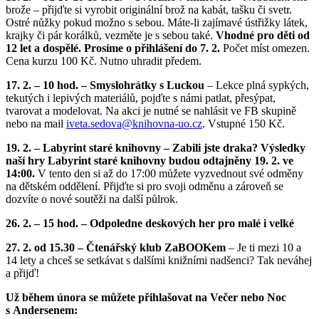
brože – přijďte si vyrobit originální brož na kabát, tašku či svetr.
Ostré nůžky pokud možno s sebou. Máte-li zajímavé ústřižky látek,
krajky či pár korálků, vezměte je s sebou také.
Vhodné pro děti od
12 let a dospělé.
Prosíme o přihlášení do 7. 2.
Počet míst omezen.
Cena kurzu 100 Kč. Nutno uhradit předem.
17. 2. – 10 hod. – Smyslohrátky s Luckou
– Lekce plná sypkých,
tekutých i lepivých materiálů, pojďte s námi patlat, přesýpat,
tvarovat a modelovat. Na akci je nutné se nahlásit ve FB skupině
nebo na mail
iveta.sedova@
knihovna-uo.cz
. Vstupné 150 Kč.
19. 2. – Labyrint staré knihovny – Zabili jste draka?
Výsledky
naší hry Labyrint staré knihovny budou odtajněny 19. 2. ve
14:00.
V tento den si až do 17:00 můžete vyzvednout své odměny
na dětském oddělení. Přijďte si pro svoji odměnu a zároveň se
dozvíte o nové soutěži na další půlrok.
26. 2. – 15 hod. – Odpoledne deskových her pro malé i velké
27. 2. od 15.30 – Čtenářský klub ZaBOOKem
– Je ti mezi 10 a
14 lety a chceš se setkávat s dalšími knižními nadšenci? Tak neváhej
a přijď!
Už během února se můžete přihlašovat na Večer nebo Noc
s Andersenem: