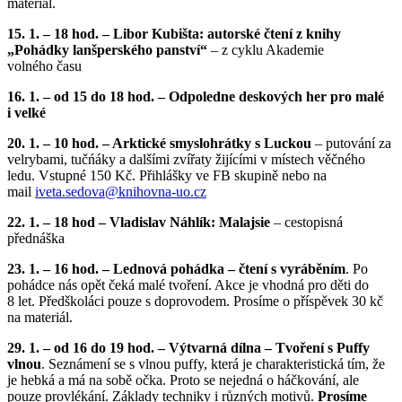
materiál.
15. 1. – 18 hod. – Libor Kubišta: autorské čtení z knihy
„Pohádky lanšperského panství“
– z cyklu Akademie
volného času
16. 1. – od 15 do 18 hod. – Odpoledne deskových her pro malé
i velké
20. 1. – 10 hod. – Arktické smyslohrátky s Luckou
– putování za
velrybami, tučńáky a dalšími zvířaty žijícími v místech věčného
ledu. Vstupné 150 Kč. Přihlášky ve FB skupině nebo na
mail
iveta.sedova@
knihovna-uo.cz
22. 1. – 18 hod – Vladislav Náhlík: Malajsie
– cestopisná
přednáška
23. 1. – 16 hod. – Lednová pohádka – čtení s vyráběním
. Po
pohádce nás opět čeká malé tvoření. Akce je vhodná pro děti do
8 let. Předškoláci pouze s doprovodem. Prosíme o příspěvek 30 kč
na materiál.
29. 1. – od 16 do 19 hod. – Výtvarná dílna – Tvoření s Puffy
vlnou
. Seznámení se s vlnou puffy, která je charakteristická tím, že
je hebká a má na sobě očka. Proto se nejedná o háčkování, ale
pouze provlékání. Základy techniky i různých motivů.
Prosíme