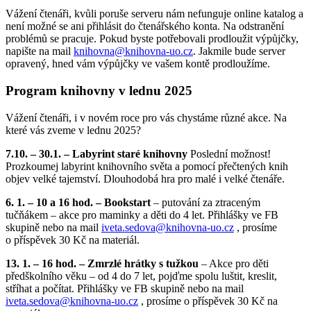
Vážení čtenáři, kvůli poruše serveru nám nefunguje online katalog a
není možné se ani přihlásit do čtenářského konta. Na odstranění
problémů se pracuje. Pokud byste potřebovali prodloužit výpůjčky,
napište na mail
knihovna@
knihovna-uo.cz
. Jakmile bude server
opravený, hned vám výpůjčky ve vašem kontě prodloužíme.
Program knihovny v lednu 2025
Vážení čtenáři, i v novém roce pro vás chystáme různé akce. Na
které vás zveme v lednu 2025?
7.10. – 30.1. – Labyrint staré knihovny
Poslední možnost!
Prozkoumej labyrint knihovního světa a pomocí přečtených knih
objev velké tajemství. Dlouhodobá hra pro malé i velké čtenáře.
6. 1. – 10 a 16 hod. – Bookstart
– putování za ztraceným
tučňákem – akce pro maminky a děti do 4 let. Přihlášky ve FB
skupině nebo na mail
iveta.sedova@
knihovna-uo.cz
, prosíme
o příspěvek 30 Kč na materiál.
13. 1. – 16 hod. – Zmrzlé hrátky s tužkou
– Akce pro děti
předškolního věku – od 4 do 7 let, pojďme spolu luštit, kreslit,
stříhat a počítat. Přihlášky ve FB skupině nebo na mail
iveta.sedova@
knihovna-uo.cz
, prosíme o příspěvek 30 Kč na