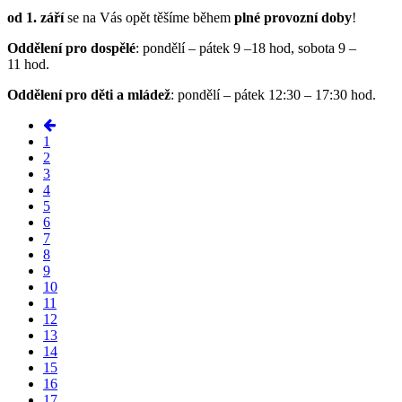
od 1. září
se na Vás opět těšíme během
plné provozní doby
!
Oddělení pro dospělé
: pondělí – pátek 9 –18 hod, sobota 9 –
11 hod.
Oddělení pro děti a mládež
: pondělí – pátek 12:30 – 17:30 hod.
1
2
3
4
5
6
7
8
9
10
11
12
13
14
15
16
17