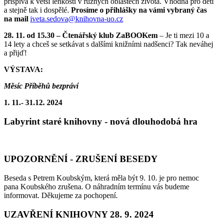
přispívá k větší lehkosti v různých oblastech života. Vhodná pro děti
a stejně tak i dospělé.
Prosíme o přihlášky na vámi vybraný čas
na mail
iveta.sedova@
knihovna-uo.cz
28. 11. od 15.30 – Čtenářský klub ZaBOOKem
– Je ti mezi 10 a
14 lety a chceš se setkávat s dalšími knižními nadšenci? Tak neváhej
a přijď!
VÝSTAVA:
Měsíc Příběhů bezpráví
1. 11.- 31.12. 2024
Labyrint staré knihovny - nová dlouhodobá hra
UPOZORNĚNÍ - ZRUŠENÍ BESEDY
Beseda s Petrem Koubským, která měla být 9. 10. je pro nemoc
pana Koubského zrušena. O náhradním termínu vás budeme
informovat. Děkujeme za pochopení.
UZAVŘENÍ KNIHOVNY 28. 9. 2024