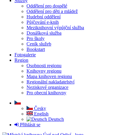
Služby
Oddělení pro dospělé
Oddělení pro děti a mládež
Hudební oddělení
Půjčování e-knih
Meziknihovní výpůjční služba
Donášková služba
Pro školy
Ceník služeb
Bookstart
Fotogalerie
Region
Osobnosti regionu
Knihovny regionu
Mapa knihoven regionu
Regionální nakladatelství
Neziskové organizace
Pro obecní knihovny
Česky
English
Deutsch
Přihlásit se