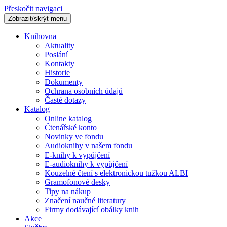
Přeskočit navigaci
Zobrazit/skrýt menu
Knihovna
Aktuality
Poslání
Kontakty
Historie
Dokumenty
Ochrana osobních údajů
Časté dotazy
Katalog
Online katalog
Čtenářské konto
Novinky ve fondu
Audioknihy v našem fondu
E-knihy k vypůjčení
E-audioknihy k vypůjčení
Kouzelné čtení s elektronickou tužkou ALBI
Gramofonové desky
Tipy na nákup
Značení naučné literatury
Firmy dodávající obálky knih
Akce