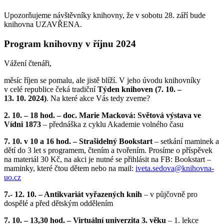
Upozorňujeme návštěvníky knihovny, že v sobotu 28. září bude
knihovna UZAVŘENA.
Program knihovny v říjnu 2024
Vážení čtenáři,
měsíc říjen se pomalu, ale jistě blíží. V jeho úvodu knihovníky
v celé republice čeká tradiční
Týden knihoven (7. 10. –
13. 10. 2024)
. Na které akce Vás tedy zveme?
2. 10. – 18 hod. – doc. Marie Macková: Světová výstava ve
Vídni 1873
– přednáška z cyklu Akademie volného času
7. 10. v 10 a 16 hod. – Strašidelný Bookstart
– setkání maminek a
dětí do 3 let s programem, čtením a tvořením. Prosíme o příspěvek
na materiál 30 Kč, na akci je nutné se přihlásit na FB: Bookstart –
maminky, které čtou dětem nebo na mail:
iveta.sedova@
knihovna-
uo.cz
7.- 12. 10. – Antikvariát vyřazených knih
– v půjčovně pro
dospělé a před dětským oddělením
7. 10. – 13,30 hod. – Virtuální univerzita 3. věku
– 1. lekce