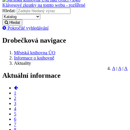
Klávesové zkratky na tomto webu - rozšířené
Hledat:
Hledat
Pokročilé vyhledávání
Drobečková navigace
Městská knihovna ÚO
Informace o knihovně
Aktuality
A
|
A
|
A
Aktuální informace
1
2
3
4
5
6
7
8